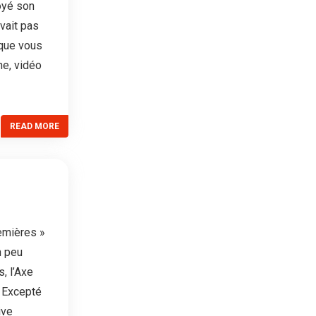
oyé son
avait pas
 que vous
ne, vidéo
READ MORE
remières »
n peu
, l’Axe
. Excepté
ive