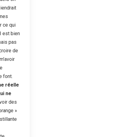
iendrait
 mes
r ce qui
I est bien
sais pas
 croire de
m’avoir
je
 font.
e réelle
ui ne
voir des
orange »
tillante
tte