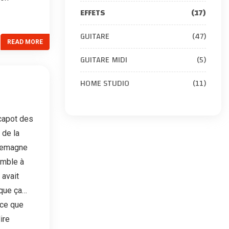
EFFETS
(17)
GUITARE
(47)
READ MORE
GUITARE MIDI
(5)
HOME STUDIO
(11)
 capot des
 de la
llemagne
emble à
 avait
 que ça…
 ce que
ire