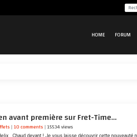
HOME
FORUM
 en avant première sur Fret-Time...
ffets
|
10 comments
| 15534 views
Helix... Chaud devant ! Je vous laisse découvrir cette nouveauté 