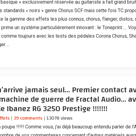
 basique » exclusivement réservée au guitariste a fait grand bruit
s standards « noirs » genre Chorus SCF mais cette fois TC prop
te la gamme des effets les plus connus, chorus, flanger, distos, 
n prime un système particulièrement innovant : le Toneprint….. Vo
éo comme toujours avec les tests des pédales Corona Chorus, Sh
ger….
’arrive jamais seul… Premier contact a
la machine de guerre de Fractal Audio… av
e Ibanez RG 3250 Prestige !!!!!!!
ffets
|
39 comments
| 13078 views
n poupe !!!!! Comme vous, j’ai déjà beaucoup entendu parler de l’
s nombre de vos commentaires concernant d’autres matériels aux