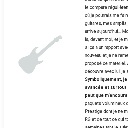
le compare régulièrem
où je pourrais me fai
guitares, mes amplis, 
arrive aujourd’hui… Mo
là, devant moi, et j
si ça a un rapport avec
nouveau et je ne reme
proposé ce matériel. A
découvre avec lui, je
Symboliquement, je
avancée et surtout u
peut que m’encoura
paquets volumineux d
Prestige dont je ne m
RG et de tout ce qui
semaines tant le sujet