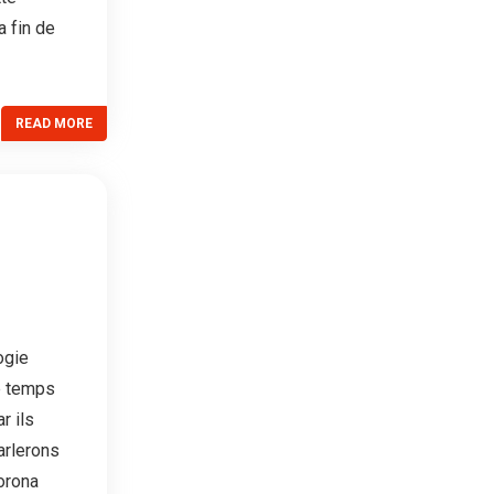
a fin de
READ MORE
ogie
me temps
r ils
arlerons
Corona