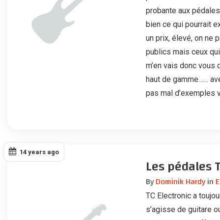
probante aux pédales 
bien ce qui pourrait e
un prix, élevé, on ne 
publics mais ceux qui
m’en vais donc vous d
haut de gamme…… avec
pas mal d’exemples vi
14 years ago
Les pédales TC
By
Dominik Hardy
in
E
TC Electronic a toujo
s’agisse de guitare 