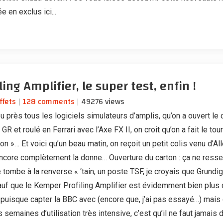
 en exclus ici...
ing Amplifier, le super test, enfin !
ffets
|
128 comments
| 49276 views
u près tous les logiciels simulateurs d’amplis, qu’on a ouvert le
R et roulé en Ferrari avec l’Axe FX II, on croit qu’on a fait le tour
on »… Et voici qu’un beau matin, on reçoit un petit colis venu d’A
encore complètement la donne… Ouverture du carton : ça ne ress
tombe à la renverse « ‘tain, un poste TSF, je croyais que Grundig
Sauf que le Kemper Profiling Amplifier est évidemment bien plus
 puisque capter la BBC avec (encore que, j’ai pas essayé…) mais
s semaines d’utilisation très intensive, c’est qu’il ne faut jamais d