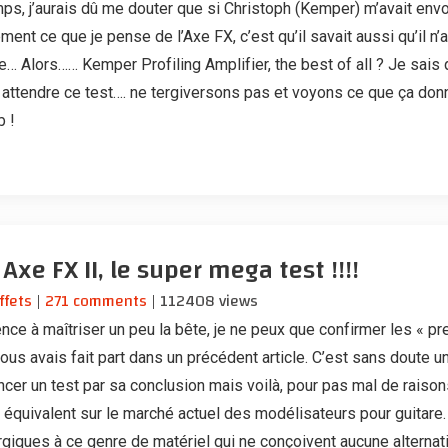
s, j’aurais dû me douter que si Christoph (Kemper) m’avait env
ent ce que je pense de l’Axe FX, c’est qu’il savait aussi qu’il n’
e… Alors…… Kemper Profiling Amplifier, the best of all ? Je sais
attendre ce test…. ne tergiversons pas et voyons ce que ça don
b !
Axe FX II, le super mega test !!!!
ffets
|
271 comments
| 112408 views
nce à maîtriser un peu la bête, je ne peux que confirmer les « p
ous avais fait part dans un précédent article. C’est sans doute u
 un test par sa conclusion mais voilà, pour pas mal de raisons
s équivalent sur le marché actuel des modélisateurs pour guitare
ergiques à ce genre de matériel qui ne conçoivent aucune alternat