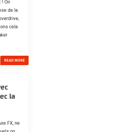
 ! On
ose de la
overdrive,
yons cela
aker
READ MORE
vec
ec la
Axe FX, ne
quels on