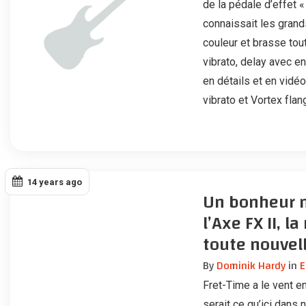
de la pédale d’effet «
connaissait les grand
couleur et brasse tou
vibrato, delay avec e
en détails et en vid
vibrato et Vortex flan
14 years ago
Un bonheur n
l’Axe FX II, 
toute nouvell
By
Dominik Hardy
in
E
Fret-Time a le vent e
serait ce qu’ici dan