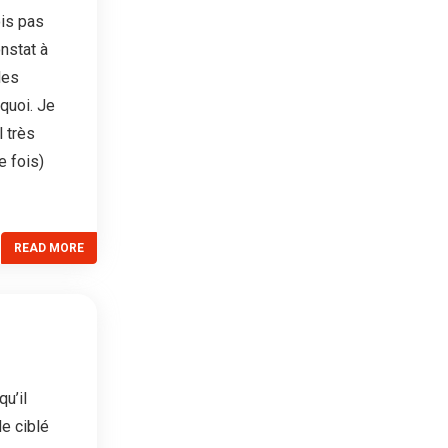
ois pas
onstat à
les
quoi. Je
l très
 fois)
READ MORE
u’il
e ciblé