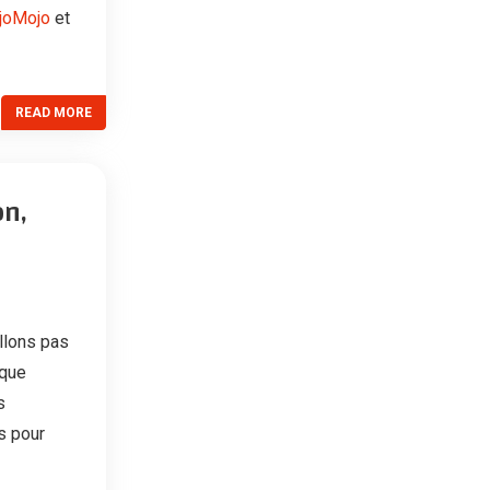
joMojo
et
READ MORE
on,
llons pas
rque
s
s pour