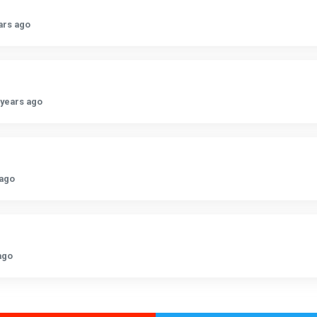
ars ago
 years ago
 ago
ago