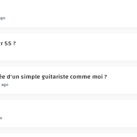
ago
r 55 ?
rtée d'un simple guitariste comme moi ?
s ago
go