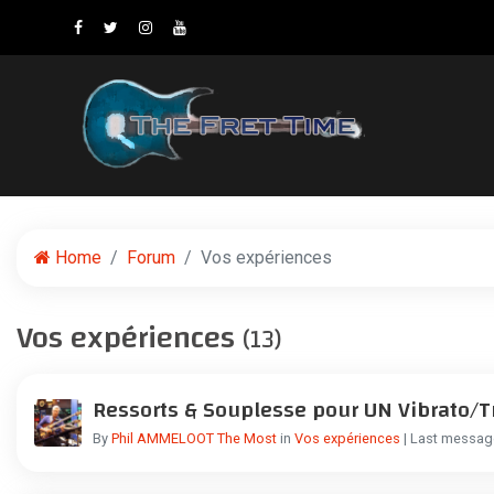
Home
Forum
Vos expériences
Vos expériences
(13)
Ressorts & Souplesse pour UN Vibrato/
By
Phil AMMELOOT The Most
in
Vos expériences
| Last messa