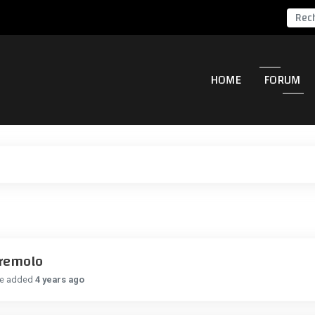
HOME
FORUM
Tremolo
ge added
4 years ago