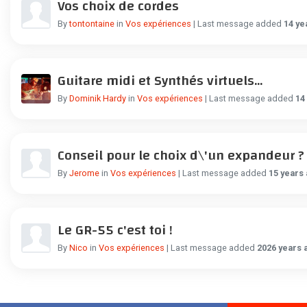
Vos choix de cordes
By
tontontaine
in
Vos expériences
| Last message added
14 ye
Guitare midi et Synthés virtuels...
By
Dominik Hardy
in
Vos expériences
| Last message added
14
Conseil pour le choix d\'un expandeur ?
By
Jerome
in
Vos expériences
| Last message added
15 years
Le GR-55 c'est toi !
By
Nico
in
Vos expériences
| Last message added
2026 years 