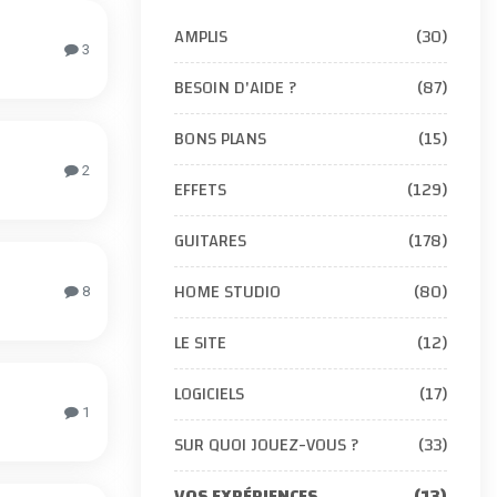
AMPLIS
(30)
3
BESOIN D'AIDE ?
(87)
BONS PLANS
(15)
2
EFFETS
(129)
GUITARES
(178)
HOME STUDIO
(80)
8
LE SITE
(12)
LOGICIELS
(17)
1
SUR QUOI JOUEZ-VOUS ?
(33)
VOS EXPÉRIENCES
(13)