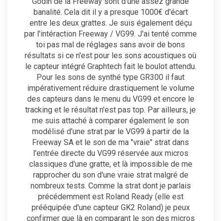
Godin de la Freeway sont d'une assez grande
banalité. Cela dit il y a presque 1000€ d'écart
entre les deux grattes. Je suis également déçu
par l'intéraction Freeway / VG99. J'ai tenté comme
toi pas mal de réglages sans avoir de bons
résultats si ce n'est pour les sons acoustiques où
le capteur intégré Graphtech fait le boulot attendu.
Pour les sons de synthé type GR300 il faut
impérativement réduire drastiquement le volume
des capteurs dans le menu du VG99 et encore le
tracking et le résultat n'est pas top. Par ailleurs, je
me suis attaché à comparer également le son
modélisé d'une strat par le VG99 à partir de la
Freeway SA et le son de ma "vraie" strat dans
l'entrée directe du VG99 réservée aux micros
classiques d'une gratte, et là impossible de me
rapprocher du son d'une vraie strat malgré de
nombreux tests. Comme la strat dont je parlais
précédemment est Roland Ready (elle est
prééquipée d'une capteur GK2 Roland) je peux
confirmer que là en comparant le son des micros