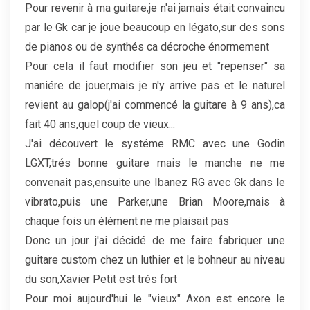
Pour revenir à ma guitare,je n'ai jamais était convaincu
par le Gk car je joue beaucoup en légato,sur des sons
de pianos ou de synthés ca décroche énormement
Pour cela il faut modifier son jeu et "repenser" sa
maniére de jouer,mais je n'y arrive pas et le naturel
revient au galop(j'ai commencé la guitare à 9 ans),ca
fait 40 ans,quel coup de vieux...
J'ai découvert le systéme RMC avec une Godin
LGXT,trés bonne guitare mais le manche ne me
convenait pas,ensuite une Ibanez RG avec Gk dans le
vibrato,puis une Parker,une Brian Moore,mais à
chaque fois un élément ne me plaisait pas
Donc un jour j'ai décidé de me faire fabriquer une
guitare custom chez un luthier et le bohneur au niveau
du son,Xavier Petit est trés fort
Pour moi aujourd'hui le "vieux" Axon est encore le