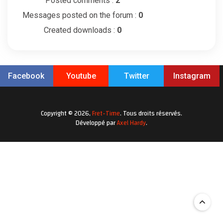
Posted comments :
2
Messages posted on the forum :
0
Created downloads :
0
Facebook
Youtube
Twitter
Instagram
Copyright © 2026,
Fret-Time
. Tous droits réservés.
Développé par
Axel Hardy
.