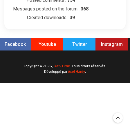
Posted comments :
754
Messages posted on the forum :
368
Created downloads :
39
Facebook
Youtube
Twitter
Instagram
Copyright © 2026,
Fret-Time
. Tous droits réservés.
Développé par
Axel Hardy
.